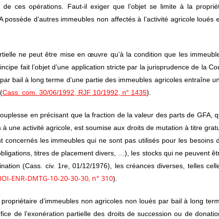
re de ces opérations. Faut-il exiger que l’objet se limite à la proprié
 possède d’autres immeubles non affectés à l’activité agricole loués 
partielle ne peut être mise en œuvre qu’à la condition que les immeubl
incipe fait l’objet d’une application stricte par la jurisprudence de la Co
n par bail à long terme d’une partie des immeubles agricoles entraîne u
(
Cass. com. 30/06/1992, RJF 10/1992, n° 1435
).
 souplesse en précisant que la fraction de la valeur des parts de GFA, q
à une activité agricole, est soumise aux droits de mutation à titre gratu
 concernés les immeubles qui ne sont pas utilisés pour les besoins 
 obligations, titres de placement divers, …), les stocks qui ne peuvent êt
tion (Cass. civ. 1re, 01/12/1976), les créances diverses, telles cell
BOI-ENR-DMTG-10-20-30-30
, n° 310
).
 propriétaire d’immeubles non agricoles non loués par bail à long ter
ice de l’exonération partielle des droits de succession ou de donatio