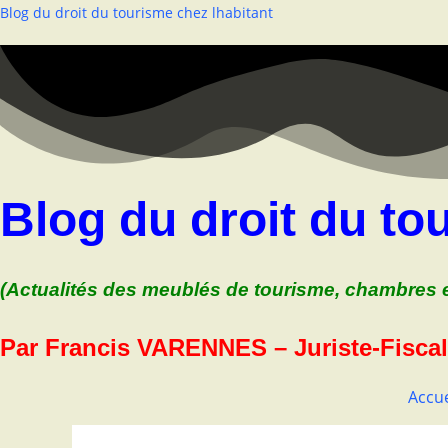
Skip
Blog du droit du tourisme chez lhabitant
to
content
Blog du droit du to
(Actualités des meublés de tourisme, chambres e
Par Francis VARENNES – Juriste-Fiscal
Accue