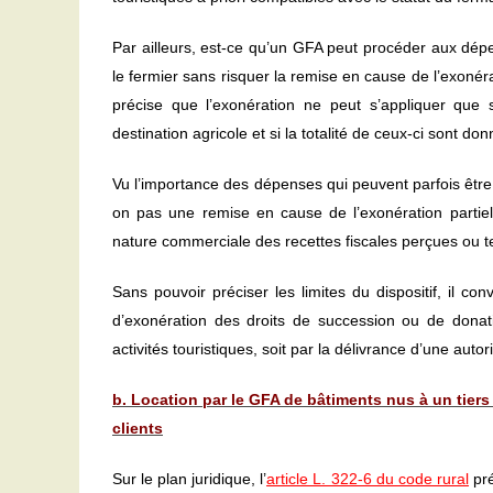
Par ailleurs, est-ce qu’un GFA peut procéder aux dép
le fermier sans risquer la remise en cause de l’exonéra
précise que l’exonération ne peut s’appliquer qu
destination agricole et si la totalité de ceux-ci sont do
Vu l’importance des dépenses qui peuvent parfois être
on pas une remise en cause de l’exonération partiell
nature commerciale des recettes fiscales perçues ou ten
Sans pouvoir préciser les limites du dispositif, il 
d’exonération des droits de succession ou de donat
activités touristiques, soit par la délivrance d’une auto
b. Location par le GFA de bâtiments nus à un tiers
clients
Sur le plan juridique, l’
article L. 322-6 du code rural
pré