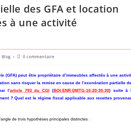
ielle des GFA et location
s à une activité
ost
Commentaires
Blog
0 commentaire
tegory:
de
la
publication :
 (GFA) peut être propriétaire d’immeubles affectés à une activi
uation sans risquer la remise en cause de l’exonération partielle d
ar l’
article 793 du CGI
(
BOI-ENR-DMTG-10-20-30-30
) suite à 
ment ? Quel est le régime fiscal applicable aux recettes provena
angle de trois hypothèses principales distinctes :