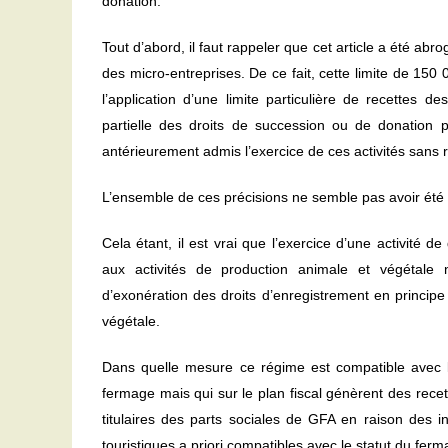
donation.
Tout d’abord, il faut rappeler que cet article a été ab
des micro-entreprises. De ce fait, cette limite de 150 
l’application d’une limite particulière de recettes 
partielle des droits de succession ou de donation po
antérieurement admis l’exercice de ces activités sans 
L’ensemble de ces précisions ne semble pas avoir été 
Cela étant, il est vrai que l’exercice d’une activité d
aux activités de production animale et végétale n
d’exonération des droits d’enregistrement en princip
végétale.
Dans quelle mesure ce régime est compatible avec l’e
fermage mais qui sur le plan fiscal génèrent des rece
titulaires des parts sociales de GFA en raison des in
touristiques a priori compatibles avec le statut du fer