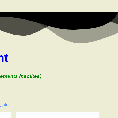
nt
ements insolites)
égales