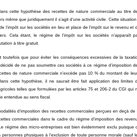
t dans cette hypothèse des recettes de nature commerciale au titre d
même que juridiquement il s’agit d’une activité civile. Cette situation
 l’impôt sur les sociétés en lieu et place de l’impôt sur le revenu et 
rs. Cela étant, le régime de l’impôt sur les sociétés n’apparaît p
tion à titre gratuit.
nt toutefois que pour éviter les conséquences excessives de la taxati
été décidé de ne pas soumettre ces sociétés à ce régime d’imposition d
recettes de nature commerciale n’excède pas 10 % du montant de leu
Dans cette hypothèse, il ne saurait être fait application des limites 
ricoles telles que formulées par les articles 75 et 206-2 du CGI qui 
ole entendue au sens fiscal.
s modalités d’imposition des recettes commerciales perçues en deçà de 
ecettes commerciales dans le cadre du régime d’imposition des reven
 Le régime des micro-entreprises est bien évidemment exclu puisque 
 personnes physiques à l’exclusion de toute personne morale (sauf l