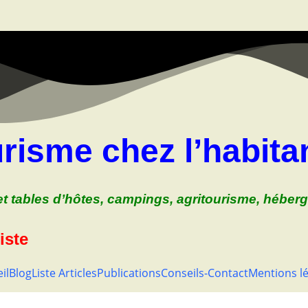
urisme chez l’habita
t tables d’hôtes, campings, agritourisme, héberg
iste
il
Blog
Liste Articles
Publications
Conseils-Contact
Mentions l