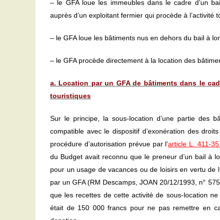
– le GFA loue les immeubles dans le cadre d’un bail 
auprès d’un exploitant fermier qui procède à l’activité to
– le GFA loue les bâtiments nus en dehors du bail à long
– le GFA procède directement à la location des bâtimen
a. Location par un GFA de bâtiments dans le cadre
touristiques
Sur le principe, la sous-location d’une partie des b
compatible avec le dispositif d’exonération des droit
procédure d’autorisation prévue par l’
article L. 411-3
du Budget avait reconnu que le preneur d’un bail à lon
pour un usage de vacances ou de loisirs en vertu de l
par un GFA (RM Descamps, JOAN 20/12/1993, n° 5755).
que les recettes de cette activité de sous-location ne
était de 150 000 francs pour ne pas remettre en ca