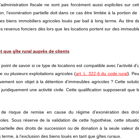
dministration fiscale ne sont pas forcément aussi explicites sur cet
n, l’exonération partielle doit dans ce cas être limitée à la portion de 
es biens immobiliers agricoles loués par bail à long terme. Au titre d
es revenus fonciers dès lors que les locations portent sur des immeubl
t que gîte rural auprès de clients
e point de savoir si ce type de locations est compatible avec l’activité d’
e ou plusieurs exploitations agricoles (
art. L. 322-6 du code rural
). Peu
ement son objet à la détention d’immeubles agricoles ? Cette soluti
 juridiquement une activité civile. Cette qualification supposerait que l
 de risque de remise en cause du régime d’exonération des droi
es. Sous réserve de la validation de cette hypothèse, cette situati
 partielle des droits de succession ou de donation à la seule valeur d
 terme, à l’exclusion des biens loués en tant que gîtes ruraux.