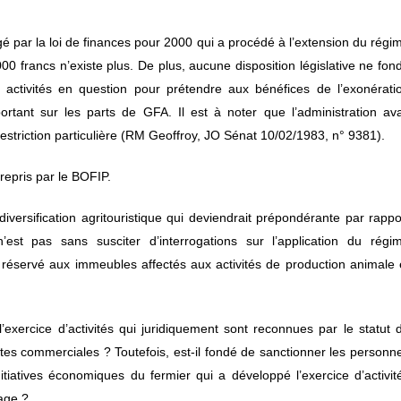
rogé par la loi de finances pour 2000 qui a procédé à l’extension du régi
000 francs n’existe plus. De plus, aucune disposition législative ne fon
des activités en question pour prétendre aux bénéfices de l’exonérati
rtant sur les parts de GFA. Il est à noter que l’administration ava
restriction particulière (RM Geoffroy, JO Sénat 10/02/1983, n° 9381).
repris par le BOFIP.
e diversification agritouristique qui deviendrait prépondérante par rappo
’est pas sans susciter d’interrogations sur l’application du régi
e réservé aux immeubles affectés aux activités de production animale 
xercice d’activités qui juridiquement sont reconnues par le statut 
ttes commerciales ? Toutefois, est-il fondé de sanctionner les personn
itiatives économiques du fermier qui a développé l’exercice d’activit
mage ?