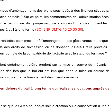
enses d’aménagements des biens sous-loués à des fins touristiques p
tion partielle ? Sur ce point, les commentaires de l’administration fisca
e si le patrimoine du groupement ne comprend que des immeubles
BOI-ENR-DMTG-10-20-30-30
nnés à bail à long terme (
).
 réalisées pour procéder à l’aménagement des gîtes ruraux, ne risque-
e des droits de succession ou de donation ? Faut-il faire prévaloir 
ir compte de la compatibilité de l’activité avec le statut du fermage ?
convient certainement d’être prudent sur la mise en œuvre du mécanis
ion dès lors que le bailleur est impliqué dans la mise en oeuvre d
risation, soit par le financement des investissements.
 en dehors du bail à long terme qui réalise les locations auprès d
cise que le GFA a pour objet soit la création ou la conservation d’une 