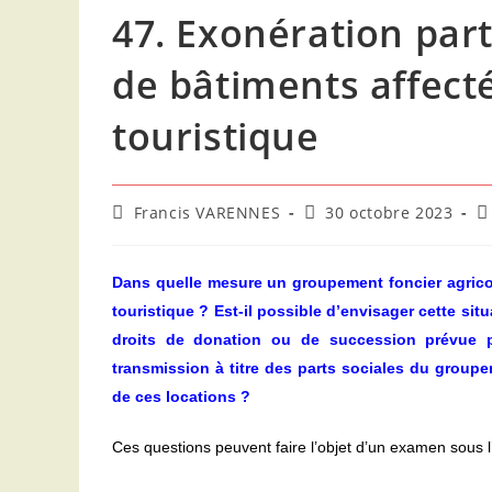
47. Exonération part
de bâtiments affecté
touristique
Auteur/autrice
Publication
P
Francis VARENNES
30 octobre 2023
de
publiée :
ca
la
publication :
Dans quelle mesure un groupement foncier agricole
touristique ? Est-il possible d’envisager cette sit
droits de donation ou de succession prévue p
transmission à titre des parts sociales du groupe
de ces locations ?
Ces questions peuvent faire l’objet d’un examen sous l’