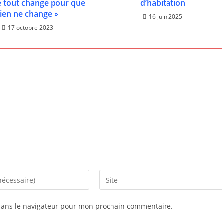
e tout change pour que
d’habitation
rien ne change »
16 juin 2025
17 octobre 2023
Saisir
l’URL
de
dans le navigateur pour mon prochain commentaire.
votre