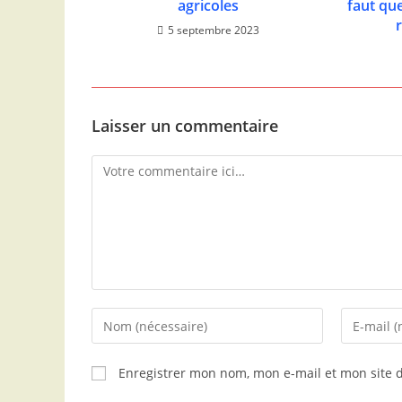
agricoles
faut qu
5 septembre 2023
Laisser un commentaire
Comment
Enter
Enter
your
your
name
email
Enregistrer mon nom, mon e-mail et mon site 
or
address