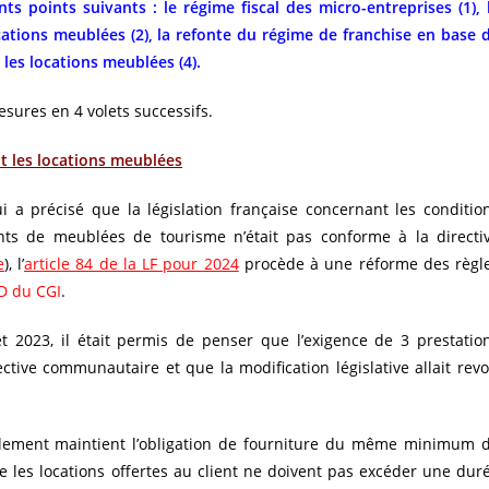
s points suivants : le régime fiscal des micro-entreprises (1), 
ations meublées (2), la refonte du régime de franchise en base 
 les locations meublées (4).
ures en 4 volets successifs.
t les locations meublées
ui a précisé que la législation française concernant les conditio
nts de meublées de tourisme n’était pas conforme à la directi
e
), l’
article 84 de la LF pour 2024
procède à une réforme des règl
 D du CGI
.
let 2023, il était permis de penser que l’exigence de 3 prestatio
ctive communautaire et que la modification législative allait revo
eulement maintient l’obligation de fourniture du même minimum 
e les locations offertes au client ne doivent pas excéder une dur