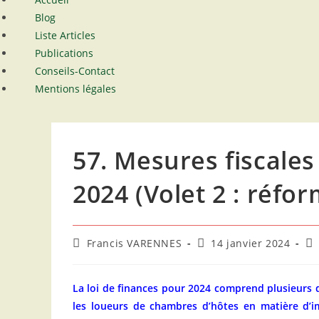
Blog
Liste Articles
Publications
Conseils-Contact
Mentions légales
57. Mesures fiscales
2024 (Volet 2 : réfo
Auteur/autrice
Publication
Po
Francis VARENNES
14 janvier 2024
de
publiée :
ca
la
publication :
La loi de finances pour 2024 comprend plusieurs 
les loueurs de chambres d’hôtes en matière d’i