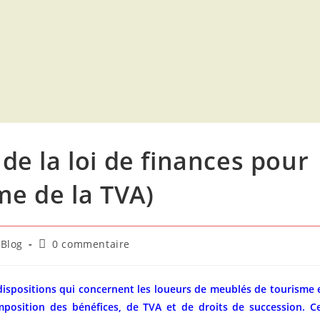
 de la loi de finances pour
rme de la TVA)
st
Commentaires
Blog
0 commentaire
tegory:
de
la
publication :
dispositions qui concernent les loueurs de meublés de tourisme 
mposition des bénéfices, de TVA et de droits de succession.
C