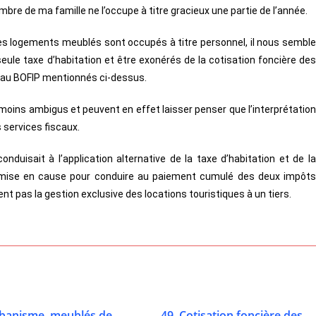
bre de ma famille ne l’occupe à titre gracieux une partie de l’année.
les logements meublés sont occupés à titre personnel, il nous semble
seule taxe d’habitation et être exonérés de la cotisation foncière des
t au BOFIP mentionnés ci-dessus.
e moins ambigus et peuvent en effet laisser penser que l’interprétation
 services fiscaux.
 conduisait à l’application alternative de la taxe d’habitation et de la
 remise en cause pour conduire au paiement cumulé des deux impôts
nt pas la gestion exclusive des locations touristiques à un tiers.
rbanisme, meublés de
49. Cotisation foncière des