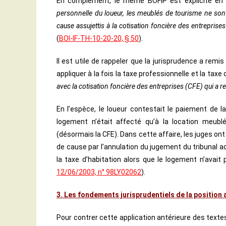
En complément, le même BOFIP est explicite en
personnelle du loueur, les meublés de tourisme ne sont 
cause assujettis à la cotisation foncière des entreprise
(
BOI-IF-TH-10-20-20, § 50
).
Il est utile de rappeler que la jurisprudence a remis
appliquer à la fois la taxe professionnelle et la taxe
avec la cotisation foncière des entreprises (CFE) qui a r
En l’espèce, le loueur contestait le paiement de la
logement n’était affecté qu’à la location meublé
(désormais la CFE). Dans cette affaire, les juges on
de cause par l’annulation du jugement du tribunal ad
la taxe d’habitation alors que le logement n’avait
12/06/2003, n° 98LY02062
).
3. Les fondements jurisprudentiels de la position 
Pour contrer cette application antérieure des textes