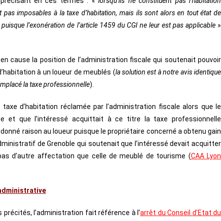
 précisant en ces termes : «
lorsqu’ils ne constituent pas l’habitatio
pas imposables à la taxe d’habitation, mais ils sont alors en tout état de
s puisque l’exonération de l’article 1459 du CGI ne leur est pas applicable
»
 en cause la position de l’administration fiscale qui soutenait pouvoir
 d’habitation à un loueur de meublés (
la solution est à notre avis identiqu
emplacé la taxe professionnelle
).
 taxe d’habitation réclamée par l’administration fiscale alors que le
e et que l’intéressé acquittait à ce titre la taxe professionnelle
t donné raison au loueur puisque le propriétaire concerné a obtenu gain
ministratif de Grenoble qui soutenait que l’intéressé devait acquitter
 pas d’autre affectation que celle de meublé de tourisme (
CAA Lyo
administrative
 précités, l’administration fait référence à
l’
arrêt du Conseil d’Etat du