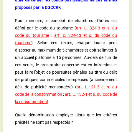
utile de cerner les conditions d’emploi de ces termes
proposés par la DGCCRF.
Pour mémoire, le concept de chambres d’hôtes est
défini par le code du tourisme (
art. L. 324-3 et s. du
code du tourisme
;
art. D. 324-13 et s. du code du
tourisme
). Selon ces textes, chaque loueur peut
disposer au maximum de 5 chambres et doit se limiter à
un accueil plafonné à 15 personnes. Au-delà de l’un de
ces seuils, le prestataire concerné est en infraction et
peut faire l’objet de poursuites pénales au titre du délit
de pratiques commerciales trompeuses (anciennement
délit de publicité mensongère) (
art. L.121-2 et s. du
code de la consommation
;
art. L. 132-1 et s. du code de
la consommation
).
Quelle dénomination employer alors que les critères
précités ne sont pas respectés ?