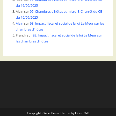
du 16/09/2025
Alain
sur
95. Chambres d’hôtes et micro-BIC : arrêt du CE
du 16/09/2025
Alain
sur
93. Impact fiscal et social de la loi Le Meur sur les
chambres d’hôtes
Franck
sur
93. Impact fiscal et social de la loi Le Meur sur
les chambres d’hôtes
Copyright - WordPress Theme by OceanWP