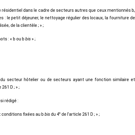
 résidentiel dans le cadre de secteurs autres que ceux mentionnés b
 : le petit déjeuner, le nettoyage régulier des locaux, la fourniture de
e, de la clientèle ; » ;
ots : « b ou b
bis
» ;
du secteur hôtelier ou de secteurs ayant une fonction similaire et
261 D ; » ;
si rédigé :
 conditions fixées au b
bis
du 4° de l’article 261 D ; » ;