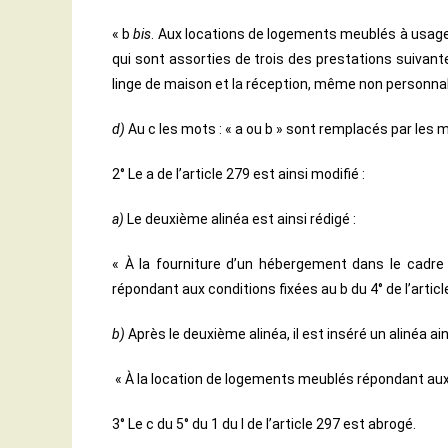
« b
bis
. Aux locations de logements meublés à usage
qui sont assorties de trois des prestations suivantes
linge de maison et la réception, même non personnalisé
d)
Au c les mots : « a ou b » sont remplacés par les m
2° Le a de l’article 279 est ainsi modifié :
a)
Le deuxième alinéa est ainsi rédigé :
« À la fourniture d’un hébergement dans le cadre 
répondant aux conditions fixées au b du 4° de l’article 
b)
Après le deuxième alinéa, il est inséré un alinéa ain
« À la location de logements meublés répondant aux
3° Le c du 5° du 1 du I de l’article 297 est abrogé.