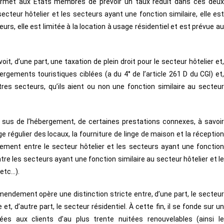
 permet aux États membres de prévoir un taux réduit dans ces deux
ecteur hôtelier et les secteurs ayant une fonction similaire, elle est
urs, elle est limitée à la location à usage résidentiel et est prévue au
it, d’une part, une taxation de plein droit pour le secteur hôtelier et,
gements touristiques ciblées (a du 4° de l’article 261 D du CGI) et,
res secteurs, qu’ils aient ou non une fonction similaire au secteur
n sus de l’hébergement, de certaines prestations connexes, à savoir
ge régulier des locaux, la fourniture de linge de maison et la réception
aitement entre le secteur hôtelier et les secteurs ayant une fonction
ntre les secteurs ayant une fonction similaire au secteur hôtelier et le
 etc…).
mendement opère une distinction stricte entre, d’une part, le secteur
et, d’autre part, le secteur résidentiel. À cette fin, il se fonde sur un
es aux clients d’au plus trente nuitées renouvelables (ainsi le