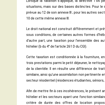
Lorsque la taxation s’applique, la directive TVA
situations, mais sur des bases distinctes. Pour le s
prévue au 12 de son annexe III ; pour les autres secte
10 de cette même annexe III.
Le droit national est construit différemment et prévo
sous conditions, de certaines autres formes d’héber
d’autre part, une taxation pour l’ensemble des aut
hôtelier (b du 4° de l’article 261 D du CGI).
Cette taxation est conditionnée à la fourniture, e
trois prestations parmi le petit déjeuner, le nettoya
de la clientèle. Il en résulte une différence de tr
similaire, ainsi qu’une assimilation non pertinente e
secteur résidentiel (résidences étudiantes, séniors,
Afin de mettre fin à ces incohérences, le présent a
hôtelier et les secteurs ayant une fonction similaire 
critère de durée des offres de location proposé